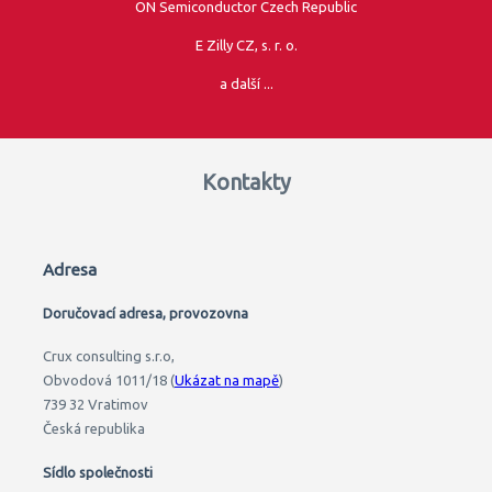
ON Semiconductor Czech Republic
E Zilly CZ, s. r. o.
a další ...
Kontakty
Adresa
Doručovací adresa, provozovna
Crux consulting s.r.o,
Obvodová 1011/18 (
Ukázat na mapě
)
739 32 Vratimov
Česká republika
Sídlo společnosti